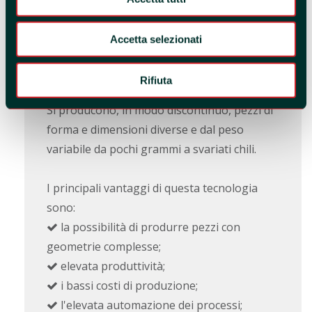
in cui rammollisce. Successivamente viene
spinto in uno stampo da un pistone o da
Accetta selezionati
una vite. La pressione viene mantenuta fino
a che la massa non si è indurita abbastanza
Rifiuta
da essere estratta dallo stampo.
Si producono, in modo discontinuo, pezzi di
forma e dimensioni diverse e dal peso
variabile da pochi grammi a svariati chili.
I principali vantaggi di questa tecnologia
sono:
la possibilità di produrre pezzi con
geometrie complesse;
elevata produttività;
i bassi costi di produzione;
l'elevata automazione dei processi;