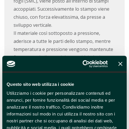
fogli (SMC), viene posto all’interno di stampi
accoppiati. Successivamente lo stampo viene
chiuso, con forza elevatissima, da presse a
sviluppo verticale.
Il materiale così sottoposto a pressione,
aderisce a tutte le parti dello stampo, mentre
temperatura e pressione vengono mantenute
fino a quando il materiale non si è indurito.
Il principale vantaggio di questa tecnica sta nel
fatto che consente di realizzare pezzi di
geometria anche complessa in tempi alquanto
Questo sito web utilizza i cookie
ridotti. Dallo stampaggio si possono ottenere
Utilizziamo i cookie per personalizzare contenuti ed
direttamente spessori, anche non uniformi,
annunci, per fornire funzionalità dei social media e per
righe, borchie, flange, fori ecc., prevedendo
analizzare il nostro traffico. Condividiamo inoltre
anche inserti metallici, in modo da eliminare
informazioni sul modo in cui utilizza il nostro sito con i
nostri partner che si occupano di analisi dei dati web,
una serie di operazioni successive e questo lo
pubblicità e social media, i quali potrebbero combinarle